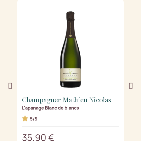
Champagner Mathieu Nicolas
C
L'apanage Blanc de blancs
Ro
5/5
35,90 €
2