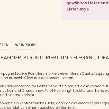
gewählten Lieferland 
Lieferung
FTEN
WEINPROBE
AGNER, STRUKTURIERT UND ELEGANT, IDEA
agne Leclère Pointillart markiert einen klaren Qualitätssprung 
uben ausschließlich aus den besten Jahren.
oirs der Montagne de Reims verwurzelt, basiert diese Cuvée auf
t Noir und Chardonnay. Pinot Noir bringt Struktur und Tiefe, 
d Eleganz verleiht.
mpagne ein kontrastreiches Jahr, geprägt von einem schwierigen
uck, gefolgt von einem günstigeren Sommer.