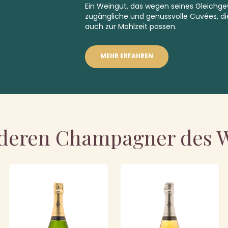
Ein Weingut, das wegen seines Gleichg
zugängliche und genussvolle Cuvées, die 
auch zur Mahlzeit passen.
MEHR ERFAHREN
deren Champagner des 