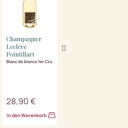
Champagner
Champagner
Leclère
Leclère
Pointillart
Pointillart
Blanc de blancs 1er Cru
Brut Nature 1er Cru
28,90 €
29,90 €
In den Warenkorb
In den Warenkorb