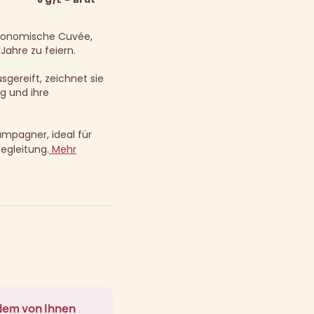
tronomische Cuvée,
Jahre zu feiern.
gereift, zeichnet sie
ng und ihre
ampagner, ideal für
egleitung.
Mehr
 dem von Ihnen