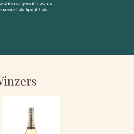
ewichts ausgewählt wurde:
sowohl als Aperitif als
Winzers