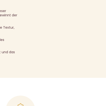
eser
gewinnt der
e Textur,
des
et und das