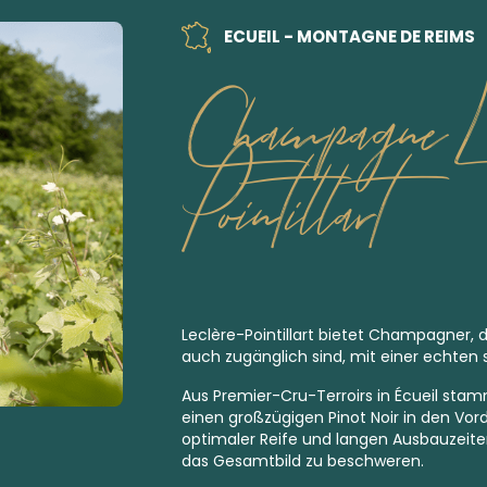
ECUEIL - MONTAGNE DE REIMS
Champagne Le
Pointillart
Leclère-Pointillart bietet Champagner, di
auch zugänglich sind, mit einer echten s
Aus
Premier-Cru-Terroirs
in Écueil stam
einen großzügigen Pinot Noir in den Vo
optimaler Reife und langen Ausbauzeiten
das Gesamtbild zu beschweren.