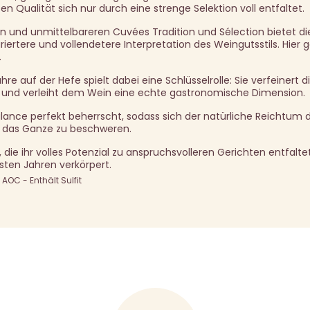
n Qualität sich nur durch eine strenge Selektion voll entfaltet.
n und unmittelbareren Cuvées Tradition und Sélection bietet di
iertere und vollendetere Interpretation des Weingutsstils. Hier 
.
e auf der Hefe spielt dabei eine Schlüsselrolle: Sie verfeinert di
n und verleiht dem Wein eine echte gastronomische Dimension.
alance perfekt beherrscht, sodass sich der natürliche Reichtum 
 das Ganze zu beschweren.
 die ihr volles Potenzial zu anspruchsvolleren Gerichten entfalt
sten Jahren verkörpert.
OC - Enthält Sulfit