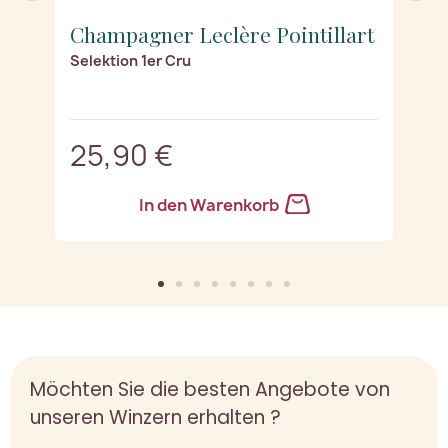
rt
Champagner Leclère Pointillart
C
Selektion 1er Cru
Ro
25,90 €
2
In den Warenkorb
Möchten Sie die besten Angebote von
unseren Winzern erhalten ?