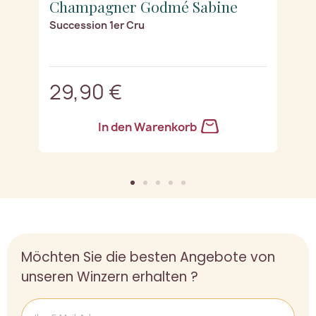
Champagner Godmé Sabine
C
Succession 1er Cru
Bl
n)
29,90 €
3
In den Warenkorb
Möchten Sie die besten Angebote von
unseren Winzern erhalten ?