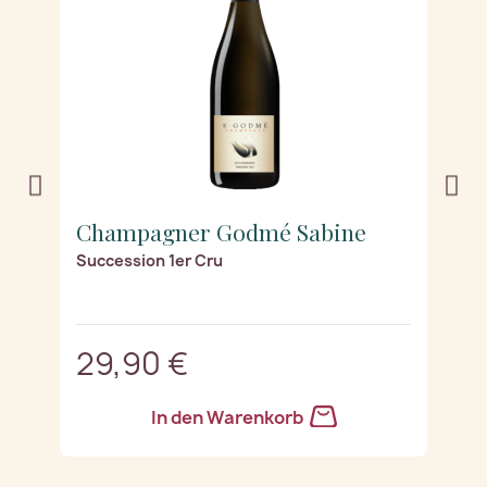
Champagner Godmé Sabine
C
Succession 1er Cru
Bl
n)
29,90 €
3
In den Warenkorb