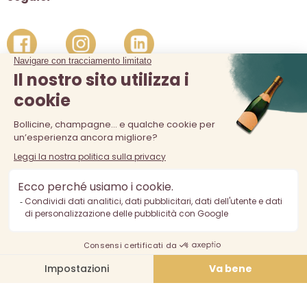
La vendita di alcolici è vietata ai minori di 18 anni. L'abuso di
alcol è pericoloso per la salute, consumare con moderazione.