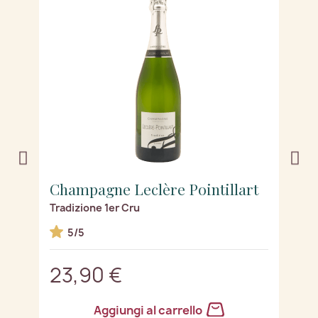
t
Champagne Leclère Pointillart
C
Tradizione 1er Cru
Se
5/5
23,90 €
2
Aggiungi al carrello