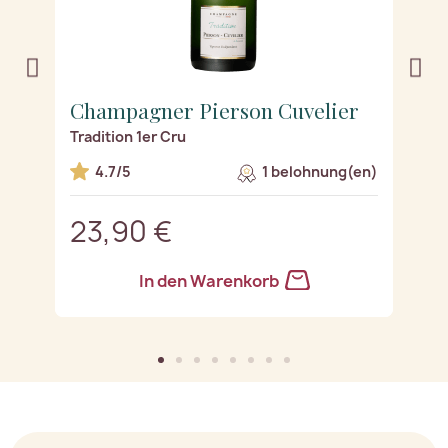
Champagner Pierson Cuvelier
C
Tradition 1er Cru
Pr
n)
4.7/5
1 belohnung(en)
23,90 €
2
In den Warenkorb