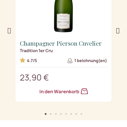
Champagner Pierson Cuvelier
C
Tradition 1er Cru
Pr
n)
4.7/5
1 belohnung(en)
23,90 €
2
In den Warenkorb