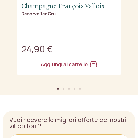
Champagne François Vallois
C
Reserve 1er Cru
Bl
24,90 €
2
Aggiungi al carrello
Vuoi ricevere le migliori offerte dei nostri
viticoltori ?