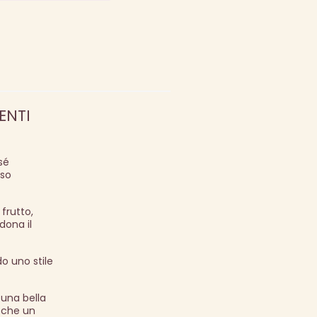
ENTI
sé
sso
frutto,
dona il
o uno stile
 una bella
 che un