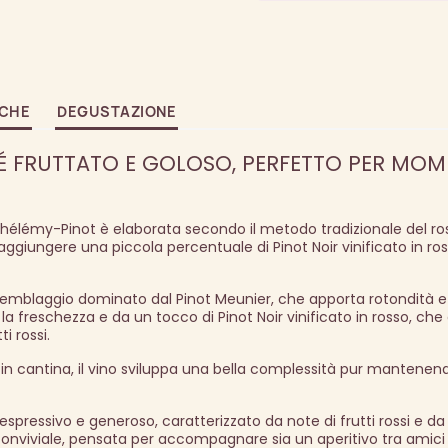
ICHE
DEGUSTAZIONE
FRUTTATO E GOLOSO, PERFETTO PER MOM
élémy-Pinot è elaborata secondo il metodo tradizionale del ro
aggiungere una piccola percentuale di Pinot Noir vinificato in ro
semblaggio dominato dal Pinot Meunier, che apporta rotondità e 
 freschezza e da un tocco di Pinot Noir vinificato in rosso, che 
ti rossi.
n cantina, il vino sviluppa una bella complessità pur mantenend
spressivo e generoso, caratterizzato da note di frutti rossi e da
onviviale, pensata per accompagnare sia un aperitivo tra amici