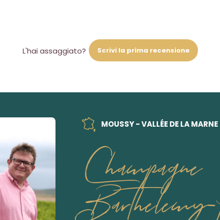
Scrivi la prima recensione
L'hai assaggiato?
MOUSSY - VALLÉE DE LA MARNE
Champagne
Barthelemy-P