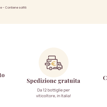
- Contiene solfiti
to
C
Spedizione gratuita
Da 12 bottiglie per
viticoltore, in Italia!