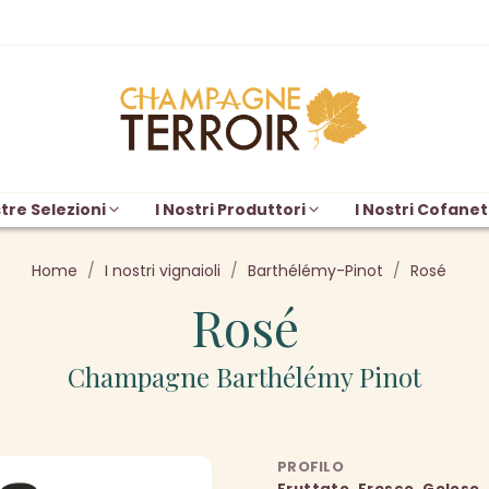
tre Selezioni
I Nostri Produttori
I Nostri Cofanet
Home
I nostri vignaioli
Barthélémy-Pinot
Rosé
Rosé
Champagne Barthélémy Pinot
PROFILO
Fruttato, Fresco, Goloso