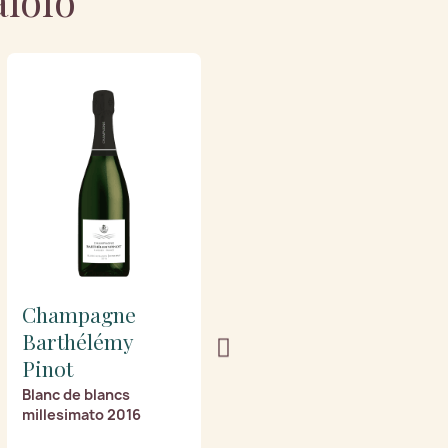
aiolo
Champagne
Champagne
Barthélémy
Barthélémy
Pinot
Pinot
Blanc de blancs
Tradition (Mezza
millesimato 2016
Bottiglia)