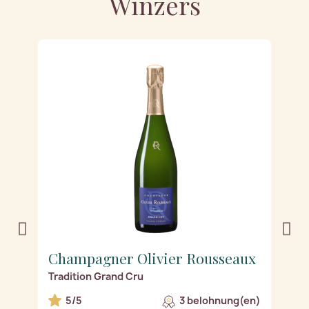
Winzers
x
Champagner Olivier Rousseaux
C
Tradition Grand Cru
R
n)
5/5
3 belohnung(en)