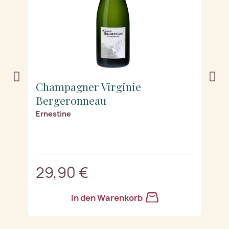
Champagner Virginie
C
Bergeronneau
B
r
Ernestine
J
29,90 €
2
In den Warenkorb