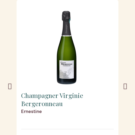
Champagner Virginie
C
Bergeronneau
B
Ernestine
J