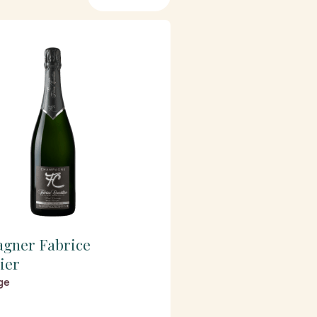
gner Fabrice
lier
ge