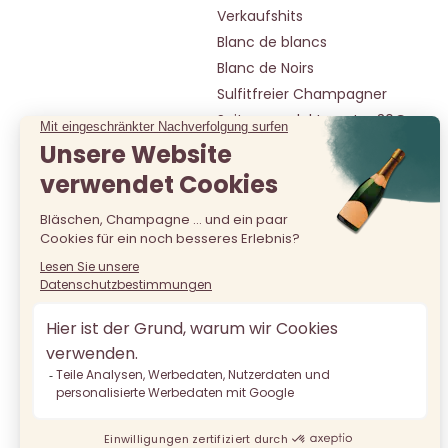
Verkaufshits
Blanc de blancs
Blanc de Noirs
Sulfitfreier Champagner
Spitzenprodukte unter 30€
Spitzenprodukte unter 50€
Favoriten unter 20€
Alle unsere champagner