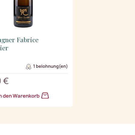
gner Fabrice
lier
1 belohnung(en)
 €
n den Warenkorb