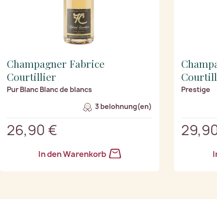
Champagner Fabrice
Champa
Courtillier
Courtil
Pur Blanc Blanc de blancs
Prestige
3 belohnung(en)
26,90 €
29,90
In den Warenkorb
I