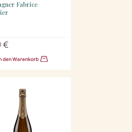
gner Fabrice
lier
 €
n den Warenkorb