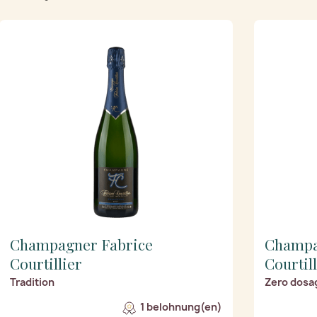
Champagner Fabrice
Champa
Courtillier
Courtil
Tradition
Zero dosa
1 belohnung(en)