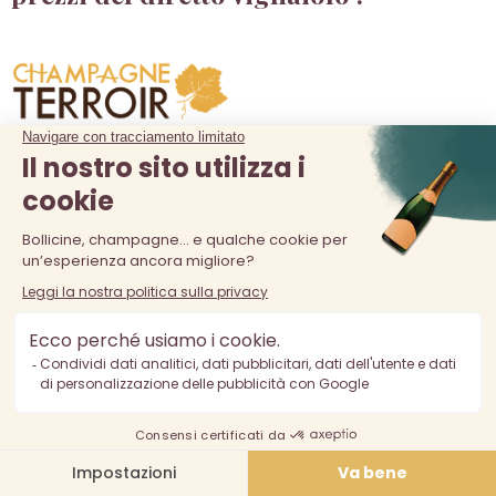
Prodotti

La nostra azienda

Spedizioni Champagne Terroir
Note legali e Condizioni di Servizio
Condizioni generali di vendita
Pagamento sicuro
Sei un viticoltore ? Unisciti a noi !
Politica di Riservatezza
Informativa sul diritto di recesso