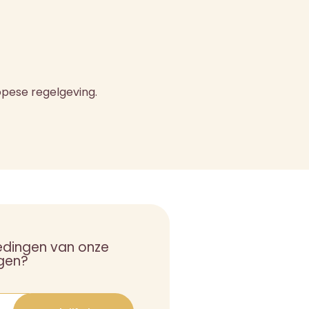
opese regelgeving.
edingen van onze
gen?