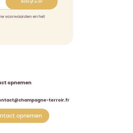
Schrijf u in!
ne voorwaarden en het
act opnemen
ontact@champagne-terroir.fr
ntact opnemen