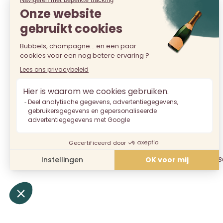
Selectie onder 20€
Alle Champagnes
De verkoop van alcohol aan pers