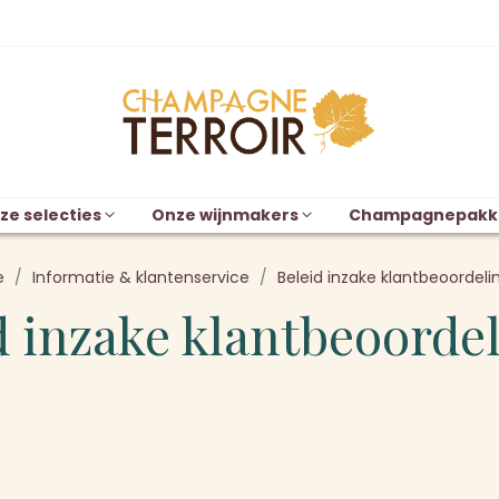
ze selecties
Onze wijnmakers
Champagnepakk
e
Informatie & klantenservice
Beleid inzake klantbeoordeli
d inzake klantbeoorde